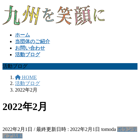
コ
ナ
ン
ビ
テ
ゲ
ン
ー
ツ
シ
ホーム
へ
ョ
当団体のご紹介
ス
ン
お問い合わせ
キ
に
活動ブログ
ッ
移
活動ブログ
プ
動
HOME
活動ブログ
2022年2月
2022年2月
2022年2月1日
/ 最終更新日時 :
2022年2月1日
tomoda
ボランテ
ィア活動